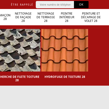
ÊTRE RAPPELÉ
NETTOYAGE
NETTOYAGE
PEINTRE
PEINTURE ET
MAÇON
DE FAÇADE
DE TERRASSE
INTÉRIEUR
DÉCAPAGE DE
28
28
28
28
VOLET 28
HERCHE DE FUITE TOITURE
HYDROFUGE DE TOITURE 28
MA
28