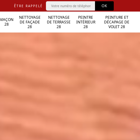
ÊTRE RAPPELÉ
NETTOYAGE
NETTOYAGE
PEINTRE
PEINTURE ET
MAÇON
DE FAÇADE
DE TERRASSE
INTÉRIEUR
DÉCAPAGE DE
28
28
28
28
VOLET 28