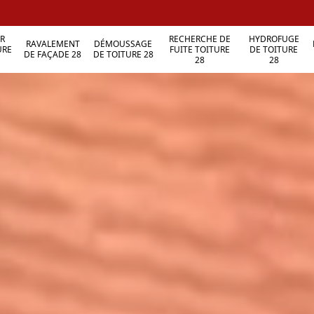
R
RECHERCHE DE
HYDROFUGE
RAVALEMENT
DÉMOUSSAGE
URE
FUITE TOITURE
DE TOITURE
DE FAÇADE 28
DE TOITURE 28
28
28