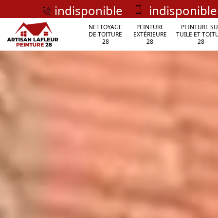
indisponible
indisponible
NETTOYAGE
PEINTURE
PEINTURE SU
DE TOITURE
EXTÉRIEURE
TUILE ET TOIT
28
28
28