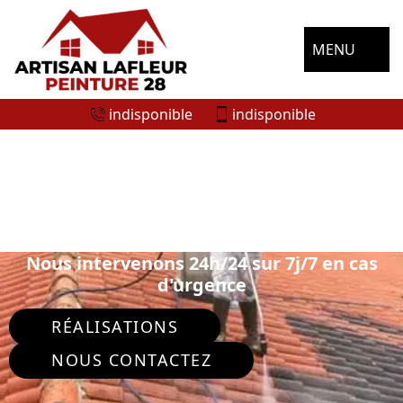
MENU
indisponible
indisponible
ENTREPRISE DÉMOUSSAGE DE
TOITURE MOLEANS 28200
Nous intervenons 24h/24 sur 7j/7 en cas
d'urgence
RÉALISATIONS
NOUS CONTACTEZ