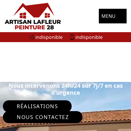
MENU
indisponible
indisponible
ENTREPRISE NETTOYAGE DE FAÇADE
SAINTE GEMME MORONVAL 28500
Nous intervenons 24h/24 sur 7j/7 en cas
d'urgence
RÉALISATIONS
NOUS CONTACTEZ