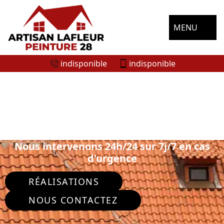
MENU
indisponible
indisponible
ENTREPRISE NETTOYAGE DE TOITURE
CHARBONNIERES 28330
Nous intervenons 24h/24 sur 7j/7 en cas
d'urgence
RÉALISATIONS
NOUS CONTACTEZ