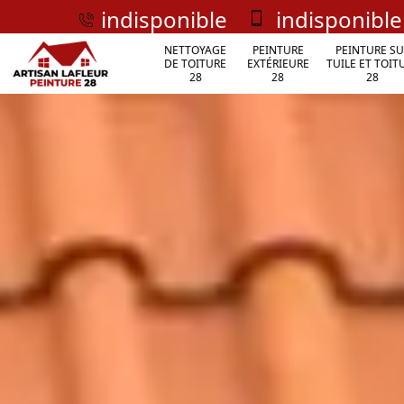
indisponible
indisponible
NETTOYAGE
PEINTURE
PEINTURE SU
DE TOITURE
EXTÉRIEURE
TUILE ET TOIT
28
28
28