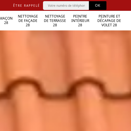
ÊTRE RAPPELÉ
NETTOYAGE
NETTOYAGE
PEINTRE
PEINTURE ET
MAÇON
DE FAÇADE
DE TERRASSE
INTÉRIEUR
DÉCAPAGE DE
28
28
28
28
VOLET 28