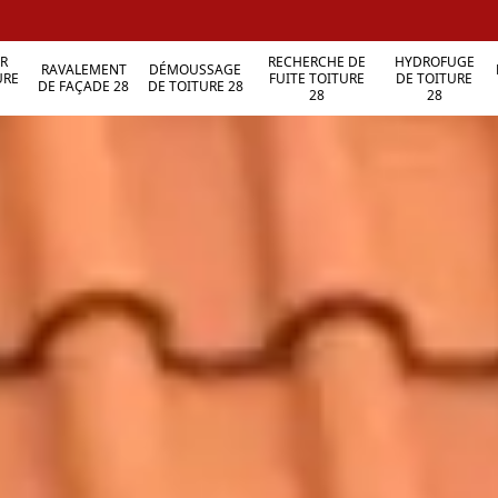
R
RECHERCHE DE
HYDROFUGE
RAVALEMENT
DÉMOUSSAGE
URE
FUITE TOITURE
DE TOITURE
DE FAÇADE 28
DE TOITURE 28
28
28