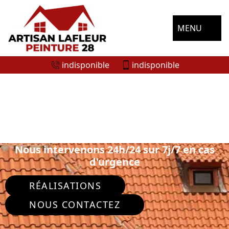
MENU
indisponible
indisponible
ENTREPRISE NETTOYAGE DE TOITURE
POISVILLIERS 28300
Nous intervenons 24h/24 sur 7j/7 en cas
d'urgence
RÉALISATIONS
NOUS CONTACTEZ