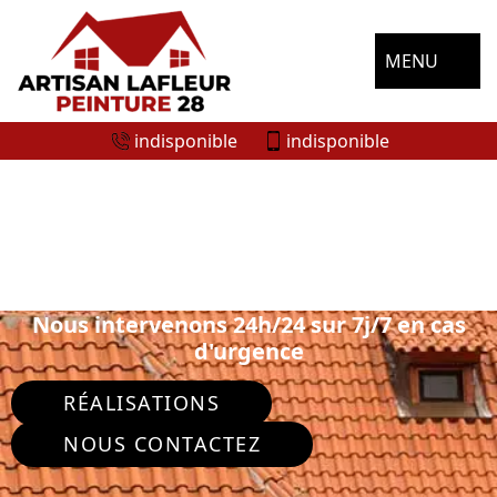
MENU
indisponible
indisponible
ENTREPRISE NETTOYAGE DE TOITURE
VER LES CHARTRES 28630
Nous intervenons 24h/24 sur 7j/7 en cas
d'urgence
RÉALISATIONS
NOUS CONTACTEZ