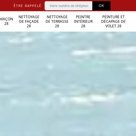
ÊTRE RAPPELÉ
NETTOYAGE
NETTOYAGE
PEINTRE
PEINTURE ET
MAÇON
DE FAÇADE
DE TERRASSE
INTÉRIEUR
DÉCAPAGE DE
28
28
28
28
VOLET 28