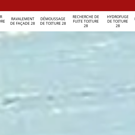
R
RECHERCHE DE
HYDROFUGE
RAVALEMENT
DÉMOUSSAGE
URE
FUITE TOITURE
DE TOITURE
DE FAÇADE 28
DE TOITURE 28
28
28