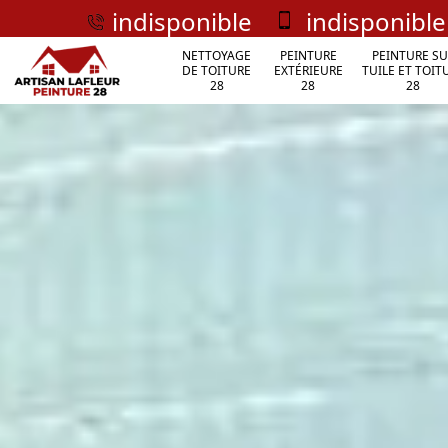
indisponible
indisponible
NETTOYAGE
PEINTURE
PEINTURE SU
DE TOITURE
EXTÉRIEURE
TUILE ET TOIT
28
28
28