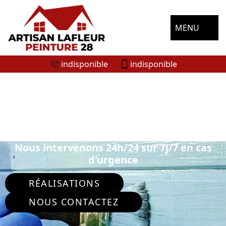
MENU
indisponible
indisponible
ENTREPRISE DE PEINTURE
EXTÉRIEURE CROISILLES 28210
Nous intervenons 24h/24 sur 7j/7 en cas
d'urgence
RÉALISATIONS
NOUS CONTACTEZ