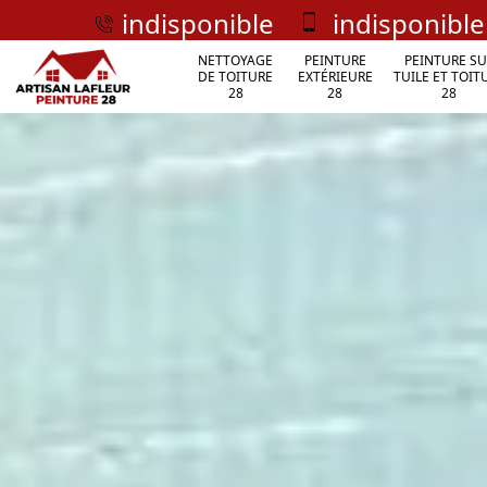
indisponible
indisponible
NETTOYAGE
PEINTURE
PEINTURE SU
DE TOITURE
EXTÉRIEURE
TUILE ET TOIT
28
28
28