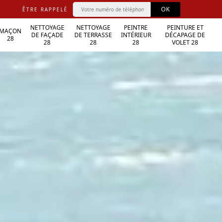
ÊTRE RAPPELÉ
NETTOYAGE
NETTOYAGE
PEINTRE
PEINTURE ET
MAÇON
DE FAÇADE
DE TERRASSE
INTÉRIEUR
DÉCAPAGE DE
28
28
28
28
VOLET 28