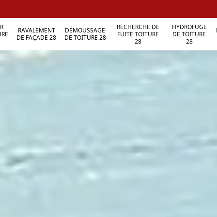
R
RECHERCHE DE
HYDROFUGE
RAVALEMENT
DÉMOUSSAGE
URE
FUITE TOITURE
DE TOITURE
DE FAÇADE 28
DE TOITURE 28
28
28