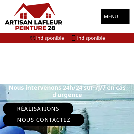
MENU
indisponible
indisponible
ENTREPRISE DE PEINTURE
EXTÉRIEURE EPERNON 28230
Nous intervenons 24h/24 sur 7j/7 en cas
d'urgence
RÉALISATIONS
NOUS CONTACTEZ