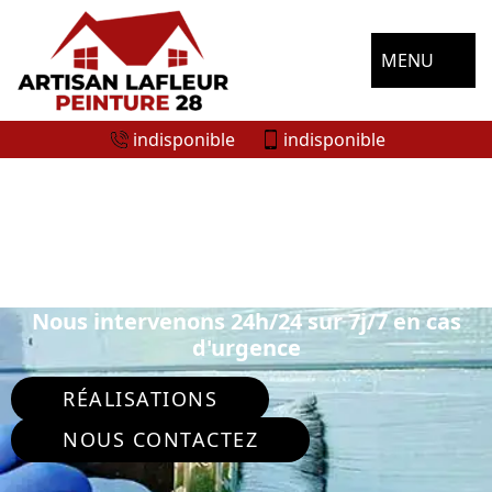
MENU
indisponible
indisponible
ENTREPRISE DE PEINTURE
EXTÉRIEURE LA PUISAYE 28250
Nous intervenons 24h/24 sur 7j/7 en cas
d'urgence
RÉALISATIONS
NOUS CONTACTEZ