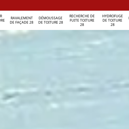
R
RECHERCHE DE
HYDROFUGE
RAVALEMENT
DÉMOUSSAGE
URE
FUITE TOITURE
DE TOITURE
DE FAÇADE 28
DE TOITURE 28
28
28