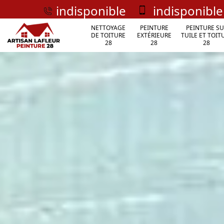
indisponible
indisponible
NETTOYAGE
PEINTURE
PEINTURE SU
DE TOITURE
EXTÉRIEURE
TUILE ET TOIT
28
28
28