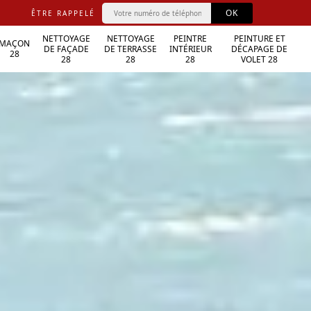
ÊTRE RAPPELÉ
NETTOYAGE
NETTOYAGE
PEINTRE
PEINTURE ET
MAÇON
DE FAÇADE
DE TERRASSE
INTÉRIEUR
DÉCAPAGE DE
28
28
28
28
VOLET 28