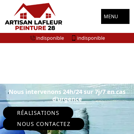
MENU
indisponible
indisponible
ENTREPRISE DE PEINTURE
EXTÉRIEURE LE GAULT SAINT DENIS
28800
Nous intervenons 24h/24 sur 7j/7 en cas
d'urgence
RÉALISATIONS
NOUS CONTACTEZ