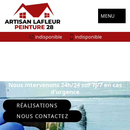
MENU
indisponible
indisponible
ENTREPRISE DE PEINTURE
EXTÉRIEURE LE THIEULIN 28240
Nous intervenons 24h/24 sur 7j/7 en cas
d'urgence
RÉALISATIONS
NOUS CONTACTEZ