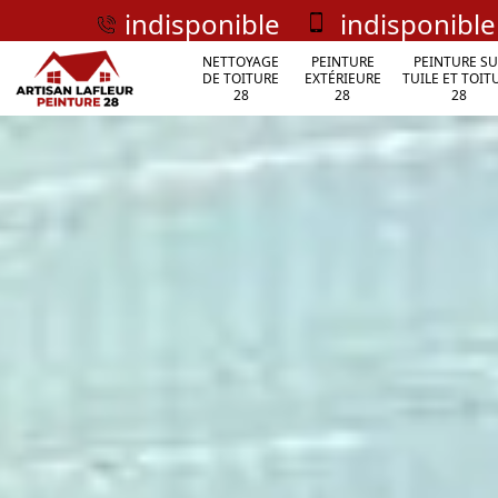
indisponible
indisponible
NETTOYAGE
PEINTURE
PEINTURE SU
DE TOITURE
EXTÉRIEURE
TUILE ET TOIT
28
28
28