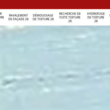
R
RECHERCHE DE
HYDROFUGE
RAVALEMENT
DÉMOUSSAGE
URE
FUITE TOITURE
DE TOITURE
DE FAÇADE 28
DE TOITURE 28
28
28