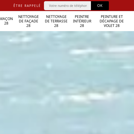
ÊTRE RAPPELÉ
NETTOYAGE
NETTOYAGE
PEINTRE
PEINTURE ET
MAÇON
DE FAÇADE
DE TERRASSE
INTÉRIEUR
DÉCAPAGE DE
28
28
28
28
VOLET 28