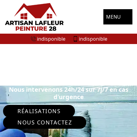
MENU
indisponible
indisponible
ENTREPRISE DE PEINTURE
EXTÉRIEURE LUIGNY 28420
Nous intervenons 24h/24 sur 7j/7 en cas
d'urgence
RÉALISATIONS
NOUS CONTACTEZ