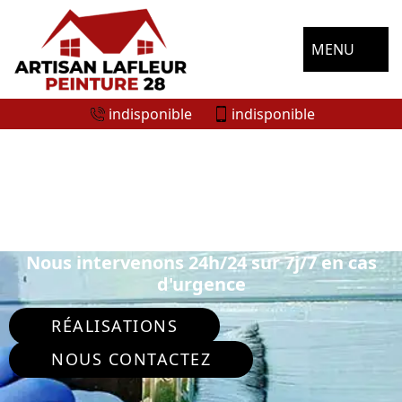
MENU
indisponible
indisponible
ENTREPRISE DE PEINTURE
EXTÉRIEURE MAISONS 28700
Nous intervenons 24h/24 sur 7j/7 en cas
d'urgence
RÉALISATIONS
NOUS CONTACTEZ