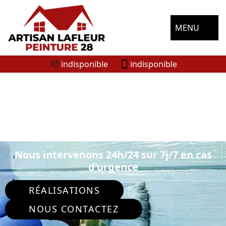
MENU
indisponible
indisponible
ENTREPRISE DE PEINTURE
EXTÉRIEURE MEZIERES AU PERCHE
28160
Nous intervenons 24h/24 sur 7j/7 en cas
d'urgence
RÉALISATIONS
NOUS CONTACTEZ