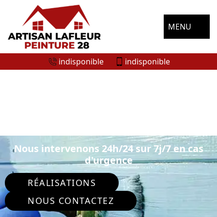
MENU
indisponible
indisponible
ENTREPRISE DE PEINTURE
EXTÉRIEURE SAINT ANGE ET TORCAY
28170
Nous intervenons 24h/24 sur 7j/7 en cas
d'urgence
RÉALISATIONS
NOUS CONTACTEZ