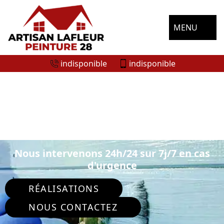
MENU
indisponible
indisponible
ENTREPRISE DE PEINTURE
EXTÉRIEURE SAINT DENIS LES PONTS
28200
Nous intervenons 24h/24 sur 7j/7 en cas
d'urgence
RÉALISATIONS
NOUS CONTACTEZ