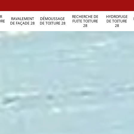
R
RECHERCHE DE
HYDROFUGE
RAVALEMENT
DÉMOUSSAGE
URE
FUITE TOITURE
DE TOITURE
DE FAÇADE 28
DE TOITURE 28
28
28