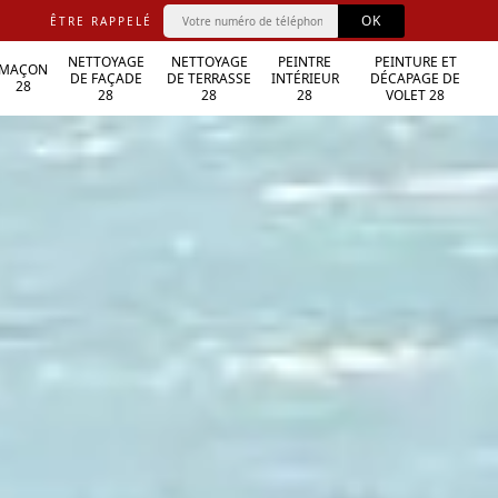
ÊTRE RAPPELÉ
NETTOYAGE
NETTOYAGE
PEINTRE
PEINTURE ET
MAÇON
DE FAÇADE
DE TERRASSE
INTÉRIEUR
DÉCAPAGE DE
28
28
28
28
VOLET 28