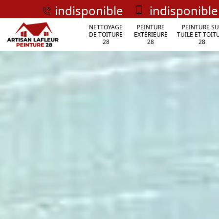
indisponible
indisponible
NETTOYAGE
PEINTURE
PEINTURE SU
DE TOITURE
EXTÉRIEURE
TUILE ET TOIT
28
28
28