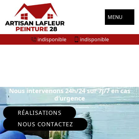
MENU
indisponible
indisponible
ENTREPRISE DE PEINTURE
EXTÉRIEURE VICHERES 28420
Nous intervenons 24h/24 sur 7j/7 en cas
d'urgence
RÉALISATIONS
NOUS CONTACTEZ