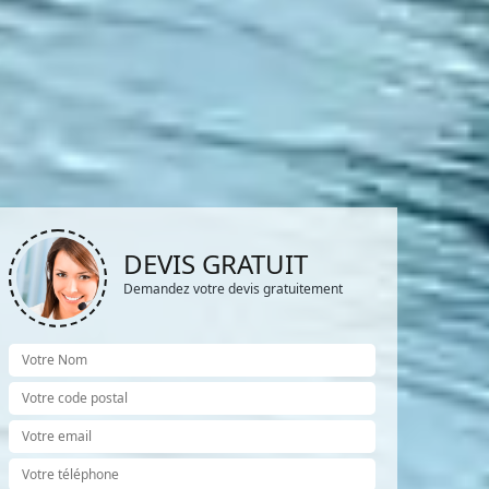
DEVIS GRATUIT
Demandez votre devis gratuitement