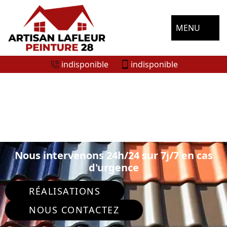
MENU
indisponible
indisponible
SPÉCIALISTE EN PEINTURE SUR TUILE
ET TOITURE ARMENONVILLE LES
GATINEAU 28320
Nous intervenons 24h/24 sur 7j/7 en cas
d'urgence
RÉALISATIONS
NOUS CONTACTEZ