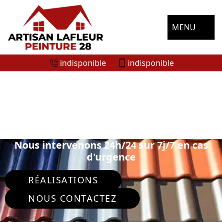
MENU
indisponible
indisponible
SPÉCIALISTE EN PEINTURE SUR TUILE
ET TOITURE AUNEAU 28700
Nous intervenons 24h/24 sur 7j/7 en cas
d'urgence
RÉALISATIONS
NOUS CONTACTEZ