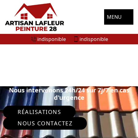
MENU
indisponible
indisponible
SPÉCIALISTE EN PEINTURE SUR TUILE
ET TOITURE BONNEVAL 28800
Nous intervenons 24h/24 sur 7j/7 en cas
d'urgence
RÉALISATIONS
NOUS CONTACTEZ