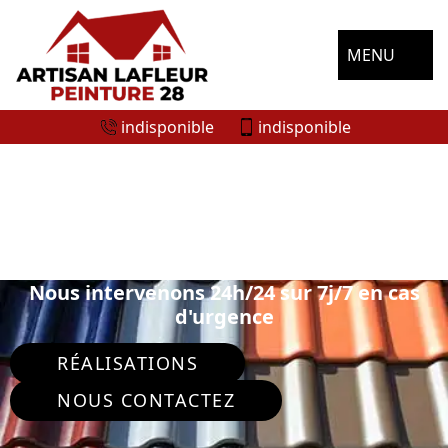
MENU
indisponible
indisponible
SPÉCIALISTE EN PEINTURE SUR TUILE
ET TOITURE CHARRAY 28220
Nous intervenons 24h/24 sur 7j/7 en cas
d'urgence
RÉALISATIONS
NOUS CONTACTEZ