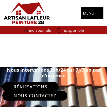
MENU
indisponible
indisponible
SPÉCIALISTE EN PEINTURE SUR TUILE
ET TOITURE CHUISNES 28190
Nous intervenons 24h/24 sur 7j/7 en cas
d'urgence
RÉALISATIONS
NOUS CONTACTEZ