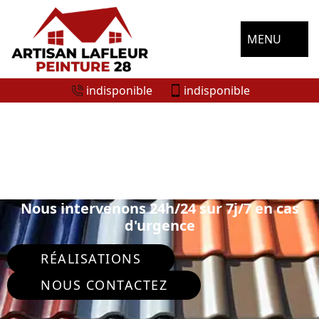
MENU
indisponible
indisponible
SPÉCIALISTE EN PEINTURE SUR TUILE
ET TOITURE COURTALAIN 28290
Nous intervenons 24h/24 sur 7j/7 en cas
d'urgence
RÉALISATIONS
NOUS CONTACTEZ