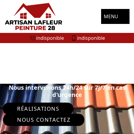
MENU
indisponible
indisponible
SPÉCIALISTE EN PEINTURE SUR TUILE
ET TOITURE FLACEY 28800
Nous intervenons 24h/24 sur 7j/7 en cas
d'urgence
RÉALISATIONS
NOUS CONTACTEZ