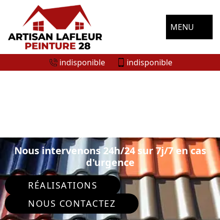
MENU
indisponible
indisponible
SPÉCIALISTE EN PEINTURE SUR TUILE
ET TOITURE GARANCIERES EN
BEAUCE 28700
Nous intervenons 24h/24 sur 7j/7 en cas
d'urgence
RÉALISATIONS
NOUS CONTACTEZ