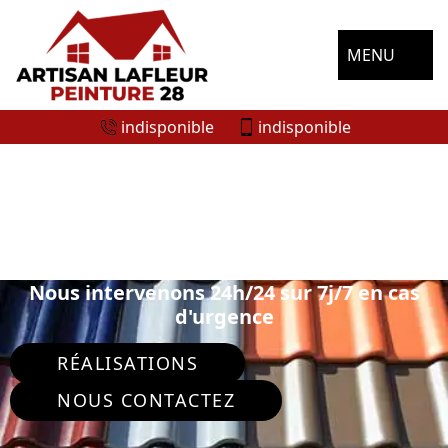
MENU
indisponible
indisponible
SPÉCIALISTE EN PEINTURE SUR TUILE
ET TOITURE GUILLEVILLE 28310
Nous intervenons 24h/24 sur 7j/7 en cas
d'urgence
RÉALISATIONS
NOUS CONTACTEZ