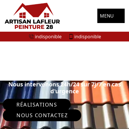
MENU
indisponible
indisponible
SPÉCIALISTE EN PEINTURE SUR TUILE
ET TOITURE INTREVILLE 28310
Nous intervenons 24h/24 sur 7j/7 en cas
d'urgence
RÉALISATIONS
NOUS CONTACTEZ