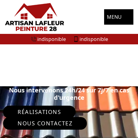
MENU
indisponible
indisponible
SPÉCIALISTE EN PEINTURE SUR TUILE
ET TOITURE LE MESNIL SIMON 28260
Nous intervenons 24h/24 sur 7j/7 en cas
d'urgence
RÉALISATIONS
NOUS CONTACTEZ