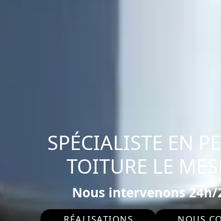
SPÉCIALISTE EN P
TOITURE LE ME
Nous intervenons 24h/2
RÉALISATIONS
NOUS C