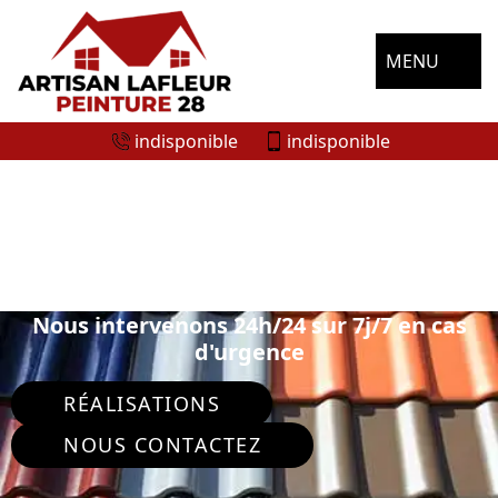
MENU
indisponible
indisponible
SPÉCIALISTE EN PEINTURE SUR TUILE
ET TOITURE LE PUISET 28310
Nous intervenons 24h/24 sur 7j/7 en cas
d'urgence
RÉALISATIONS
NOUS CONTACTEZ