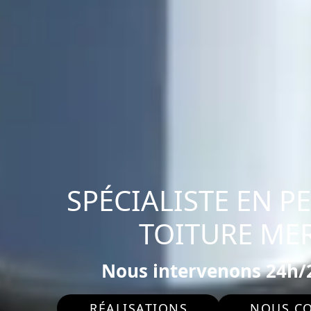
SPÉCIALISTE EN P
TOITURE MER
Nous intervenons 24h/2
RÉALISATIONS
NOUS C