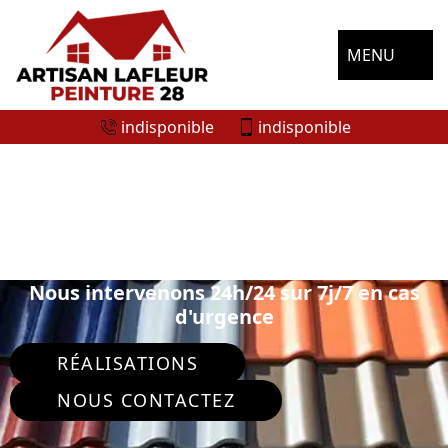
MENU
indisponible
indisponible
SPÉCIALISTE EN PEINTURE SUR TUILE
ET TOITURE MONTLANDON 28240
Nous intervenons 24h/24 sur 7j/7 en cas
d'urgence
RÉALISATIONS
NOUS CONTACTEZ