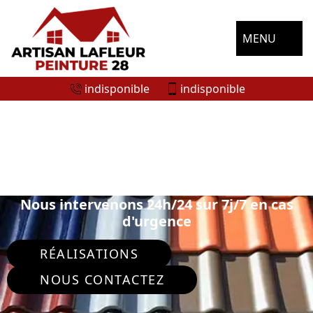
MENU
indisponible
indisponible
SPÉCIALISTE EN PEINTURE SUR TUILE
ET TOITURE SAINT BOMERT 28330
Nous intervenons 24h/24 sur 7j/7 en cas
d'urgence
RÉALISATIONS
NOUS CONTACTEZ