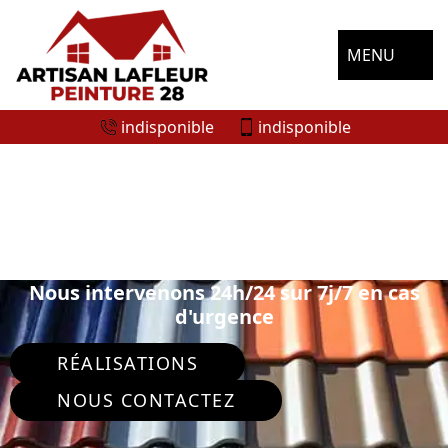
MENU
indisponible
indisponible
SPÉCIALISTE EN PEINTURE SUR TUILE
ET TOITURE SAINT LUCIEN 28210
Nous intervenons 24h/24 sur 7j/7 en cas
d'urgence
RÉALISATIONS
NOUS CONTACTEZ