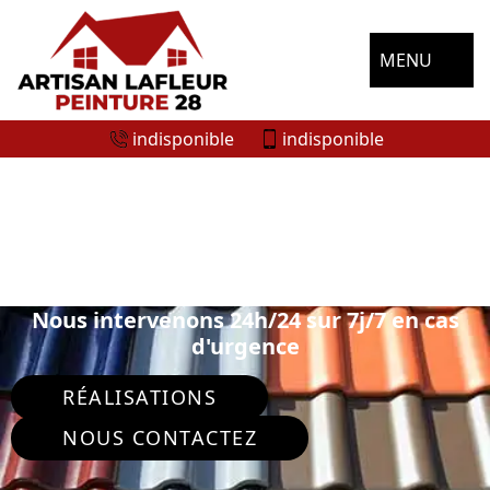
MENU
indisponible
indisponible
SPÉCIALISTE EN PEINTURE SUR TUILE
ET TOITURE SAINT LUPERCE 28190
Nous intervenons 24h/24 sur 7j/7 en cas
d'urgence
RÉALISATIONS
NOUS CONTACTEZ