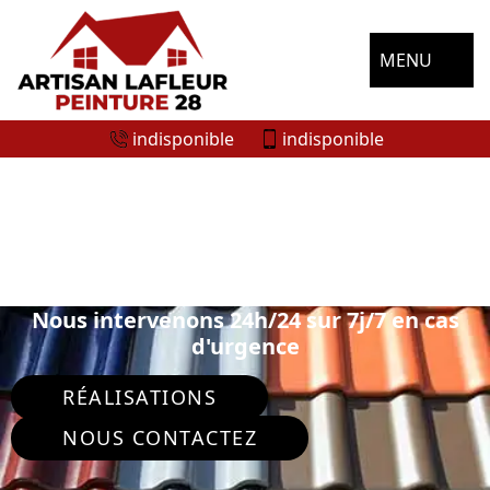
MENU
indisponible
indisponible
SPÉCIALISTE EN PEINTURE SUR TUILE
ET TOITURE THIVARS 28630
Nous intervenons 24h/24 sur 7j/7 en cas
d'urgence
RÉALISATIONS
NOUS CONTACTEZ