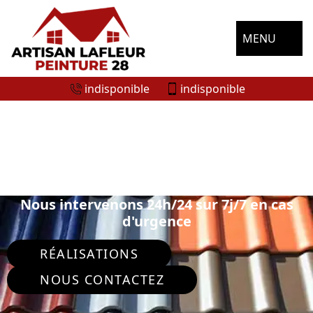
MENU
indisponible
indisponible
SPÉCIALISTE EN PEINTURE SUR TUILE
ET TOITURE YMERAY 28320
Nous intervenons 24h/24 sur 7j/7 en cas
d'urgence
RÉALISATIONS
NOUS CONTACTEZ