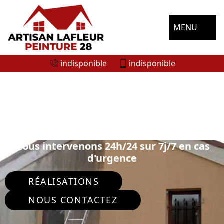
MENU
indisponible
indisponible
ENTREPRISE RAVALEMENT DE FAÇADE
ALLAINVILLE 28500
Nous intervenons 24h/24 sur 7j/7 en cas
d'urgence
RÉALISATIONS
NOUS CONTACTEZ