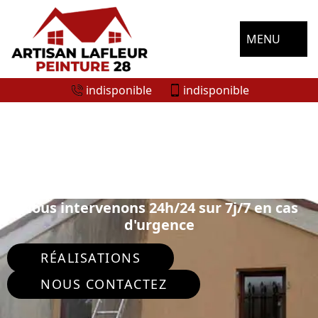
MENU
indisponible
indisponible
ENTREPRISE RAVALEMENT DE FAÇADE
CLEVILLIERS 28300
Nous intervenons 24h/24 sur 7j/7 en cas
d'urgence
RÉALISATIONS
NOUS CONTACTEZ