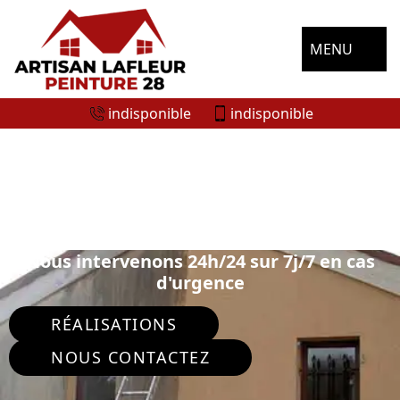
MENU
indisponible
indisponible
ENTREPRISE RAVALEMENT DE FAÇADE
COURBEHAYE 28140
Nous intervenons 24h/24 sur 7j/7 en cas
d'urgence
RÉALISATIONS
NOUS CONTACTEZ