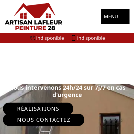
MENU
indisponible
indisponible
ENTREPRISE RAVALEMENT DE FAÇADE
DANGEAU 28160
Nous intervenons 24h/24 sur 7j/7 en cas
d'urgence
RÉALISATIONS
NOUS CONTACTEZ