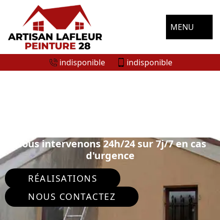
MENU
indisponible
indisponible
ENTREPRISE RAVALEMENT DE FAÇADE
GERMIGNONVILLE 28140
Nous intervenons 24h/24 sur 7j/7 en cas
d'urgence
RÉALISATIONS
NOUS CONTACTEZ